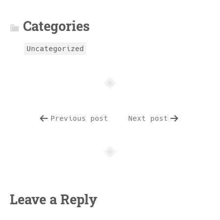
Categories
Uncategorized
Previous post
Next post
Leave a Reply