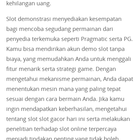
kehilangan uang.
Slot demonstrasi menyediakan kesempatan
bagi mencoba segudang permainan dari
penyedia terkemuka seperti Pragmatic serta PG.
Kamu bisa mendirikan akun demo slot tanpa
biaya, yang memudahkan Anda untuk menggali
fitur menarik serta strategi game. Dengan
mengetahui mekanisme permainan, Anda dapat
menentukan mesin mana yang paling tepat
sesuai dengan cara bermain Anda. Jika kamu
ingin mendapatkan keberhasilan, mengetahui
tentang slot slot gacor hari ini serta melakukan
penelitian terhadap slot online terpercaya
menjadi tindakan penting yang tidak boleh