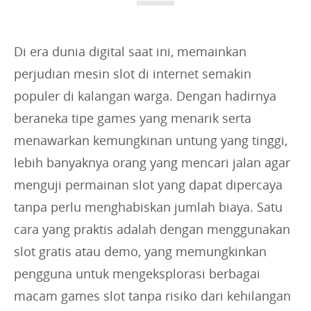
i
e
s
Di era dunia digital saat ini, memainkan
:
perjudian mesin slot di internet semakin
populer di kalangan warga. Dengan hadirnya
beraneka tipe games yang menarik serta
menawarkan kemungkinan untung yang tinggi,
lebih banyaknya orang yang mencari jalan agar
menguji permainan slot yang dapat dipercaya
tanpa perlu menghabiskan jumlah biaya. Satu
cara yang praktis adalah dengan menggunakan
slot gratis atau demo, yang memungkinkan
pengguna untuk mengeksplorasi berbagai
macam games slot tanpa risiko dari kehilangan