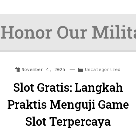
Honor Our Milit
Skip
Skip
—
C
November 4, 2025
Uncategorized
to
to
a
Slot Gratis: Langkah
content
navigation
t
e
Praktis Menguji Game
g
Slot Terpercaya
o
r