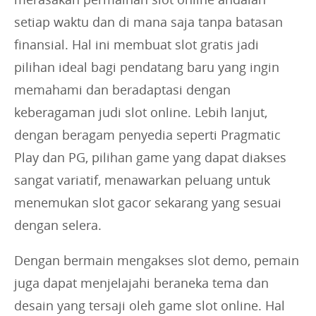
setiap waktu dan di mana saja tanpa batasan
finansial. Hal ini membuat slot gratis jadi
pilihan ideal bagi pendatang baru yang ingin
memahami dan beradaptasi dengan
keberagaman judi slot online. Lebih lanjut,
dengan beragam penyedia seperti Pragmatic
Play dan PG, pilihan game yang dapat diakses
sangat variatif, menawarkan peluang untuk
menemukan slot gacor sekarang yang sesuai
dengan selera.
Dengan bermain mengakses slot demo, pemain
juga dapat menjelajahi beraneka tema dan
desain yang tersaji oleh game slot online. Hal