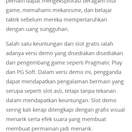
pemain dapat mengeksplorasi beragam fitur
game, memahami mekanisme, dan belajar
taktik sebelum mereka mempertaruhkan
dengan uang sungguhan.
Salah satu keuntungan dari slot gratis ialah
adanya versi demo yang disediakan disediakan
dari pengembang game seperti Pragmatic Play
dan PG Soft. Dalam versi demo ini, pengganda
dapat mendapatkan pengalaman bermain yang
serupa seperti slot asli, tetapi tanpa tekanan
dalam mendapatkan keuntungan. Slot demo
sering kali kerap dilengkapi dengan grafis visual
menarik serta efek suara yang membuat
membuat permainan jadi menarik.