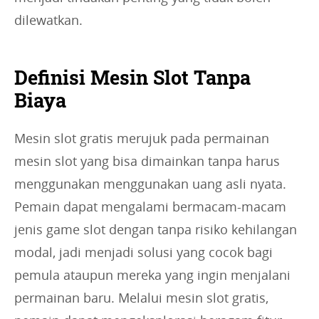
dilewatkan.
Definisi Mesin Slot Tanpa
Biaya
Mesin slot gratis merujuk pada permainan
mesin slot yang bisa dimainkan tanpa harus
menggunakan menggunakan uang asli nyata.
Pemain dapat mengalami bermacam-macam
jenis game slot dengan tanpa risiko kehilangan
modal, jadi menjadi solusi yang cocok bagi
pemula ataupun mereka yang ingin menjalani
permainan baru. Melalui mesin slot gratis,